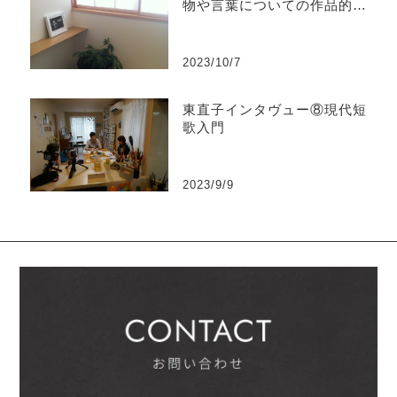
物や言葉についての作品的条
件】
2023/10/7
東直子インタヴュー⑧現代短
歌入門
2023/9/9