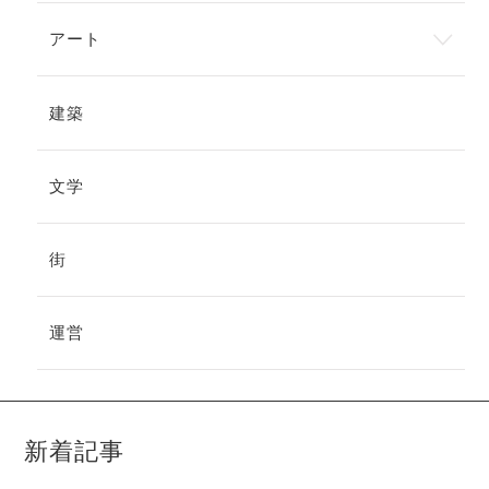
アート
建築
文学
街
運営
新着記事