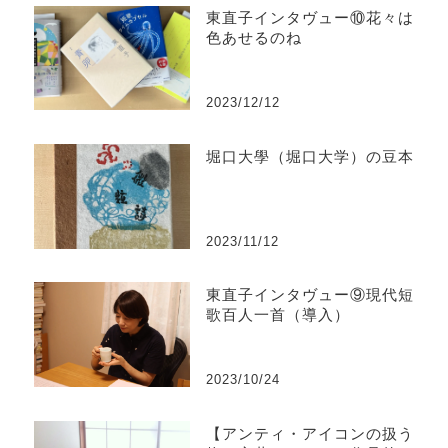
東直子インタヴュー⑩花々は
色あせるのね
2023/12/12
堀口大學（堀口大学）の豆本
2023/11/12
東直子インタヴュー⑨現代短
歌百人一首（導入）
2023/10/24
【アンティ・アイコンの扱う