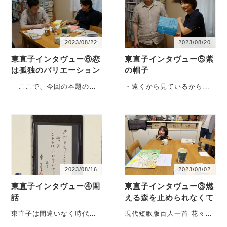
2023/08/22
2023/08/20
東直子インタヴュー⑥恋
東直子インタヴュー⑤紫
は孤独のバリエーション
の帽子
ここで、今回の本題の一
・遠くから見ているからね
つ「現代短歌を日常の光景
紫の帽子を被って走りなさ
に」という課題に。 東さ
いね の一首。 現
んには、予め ・・・
実・・・
2023/08/16
2023/08/02
東直子インタヴュー④閑
東直子インタヴュー③燃
話
える森を止められなくて
東直子は間違いなく時代の
現代短歌版百人一首 花々は
寵児だった。 吉本隆明を
色あせるのね 短歌研究