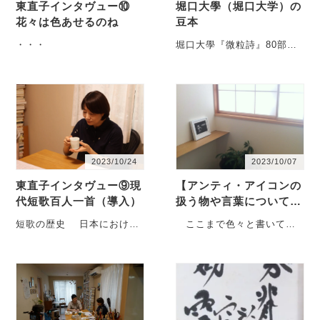
東直子インタヴュー⑩
堀口大學（堀口大学）の
花々は色あせるのね
豆本
・・・
堀口大學『微粒詩』80部限
定豆本、本人サイン入り、
手刷り装画・植木須美子※
画像か文字をクリックす
る・・・
2023/10/24
2023/10/07
東直子インタヴュー⑨現
【アンティ・アイコンの
代短歌百人一首（導入）
扱う物や言葉についての
作品的条件】
短歌の歴史 日本における
ここまで色々と書いてき
最古の定型短詩である短歌
て、重複する内容となるか
の登場は、西暦712年の
も知れないが、
古・・・
「art,craft,pro・・・