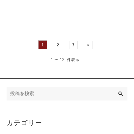
して「１，２００年の短歌
2017年 10月号 ・・・
史における頂点」・・・
1
2
3
»
1 〜 12 件表示
検
索
カテゴリー