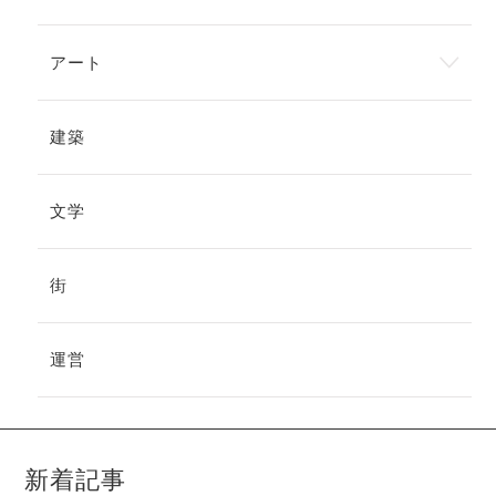
アート
建築
文学
街
運営
新着記事