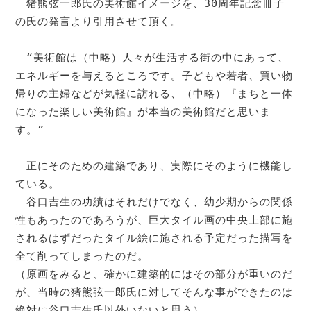
　猪熊弦一郎氏の美術館イメージを、30周年記念冊子
の氏の発言より引用させて頂く。

　“美術館は（中略）人々が生活する街の中にあって、
エネルギーを与えるところです。子どもや若者、買い物
帰りの主婦などが気軽に訪れる、（中略）『まちと一体
になった楽しい美術館』が本当の美術館だと思いま
す。”

　正にそのための建築であり、実際にそのように機能し
ている。

　谷口吉生の功績はそれだけでなく、幼少期からの関係
性もあったのであろうが、巨大タイル画の中央上部に施
されるはずだったタイル絵に施される予定だった描写を
全て削ってしまったのだ。

（原画をみると、確かに建築的にはその部分が重いのだ
が、当時の猪熊弦一郎氏に対してそんな事ができたのは
絶対に谷口吉生氏以外いないと思う）
