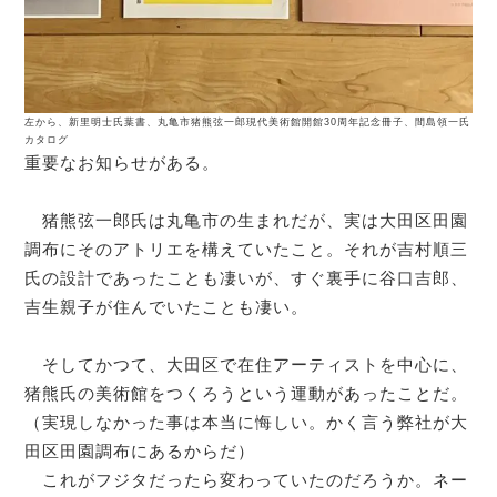
左から、新里明士氏葉書、丸亀市猪熊弦一郎現代美術館開館30周年記念冊子、間島領一氏
カタログ
重要なお知らせがある。

　猪熊弦一郎氏は丸亀市の生まれだが、実は大田区田園
調布にそのアトリエを構えていたこと。それが吉村順三
氏の設計であったことも凄いが、すぐ裏手に谷口吉郎、
吉生親子が住んでいたことも凄い。

　そしてかつて、大田区で在住アーティストを中心に、
猪熊氏の美術館をつくろうという運動があったことだ。
（実現しなかった事は本当に悔しい。かく言う弊社が大
田区田園調布にあるからだ）

　これがフジタだったら変わっていたのだろうか。ネー