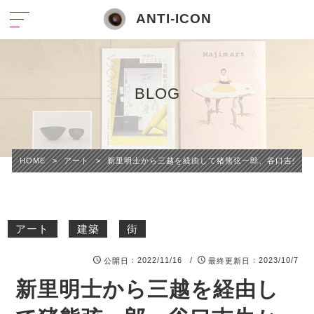
ANTI-ICON
BLOG
HOME
>
アート
>
新里明士から三越を経由して猪熊弦一郎、谷口吉生か
アート
建築
街
：2022/11/16 /
：2023/10/7
公開日
最終更新日
新里明士から三越を経由し