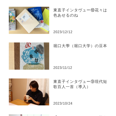
東直子インタヴュー⑩花々は
色あせるのね
2023/12/12
堀口大學（堀口大学）の豆本
2023/11/12
東直子インタヴュー⑨現代短
歌百人一首（導入）
2023/10/24