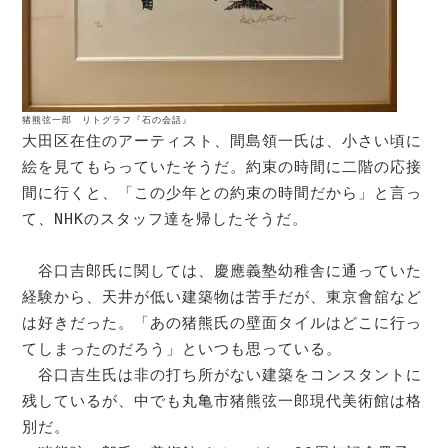
猪熊弦一郎 リトグラフ『石の会話』
大田区在住のアーティスト、間島領一氏は、小さい頃に
絵を見てもらっていたそうだ。約束の時間に二階の応接
間に行くと、「この少年との約束の時間だから」と言っ
て、NHKのスタッフ達を帰したそうだ。

　谷口吉郎氏に関しては、慶應義塾幼稚舎に通っていた
経験から、天井が低い建築物は苦手だが、東京會舘など
は好きだった。「あの猪熊氏の壁面タイルはどこに行っ
てしまったのだろう」といつも思っている。

　谷口吉生氏は非の打ち所がない建築をコンスタントに
残しているが、中でも丸亀市猪熊弦一郎現代美術館は格
別だ。
