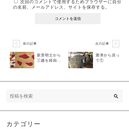
次回のコメントで使用するためブラウザーに自分
の名前、メールアドレス、サイトを保存する。
前の記事
次の記事
新里明士から
唐津から戻っ
三越を経由し
て①
て猪熊弦一
郎、谷口吉生
から街づくり
まで。①
検
索
カテゴリー