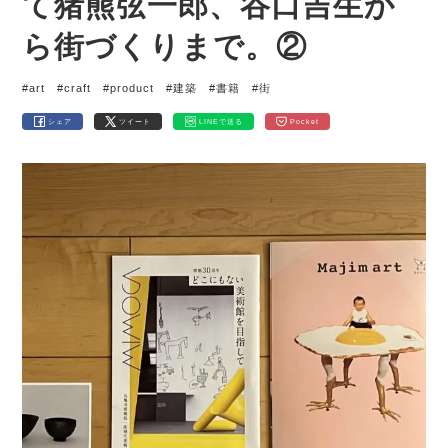
て猪熊弦一郎、谷口吉生か
ら街づくりまで。②
#art
#craft
#product
#建築
#書籍
#街
シェア
ツイート
LINEで送る
Pocket