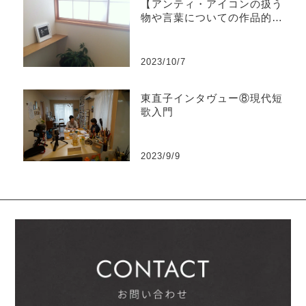
【アンティ・アイコンの扱う
物や言葉についての作品的条
件】
2023/10/7
東直子インタヴュー⑧現代短
歌入門
2023/9/9